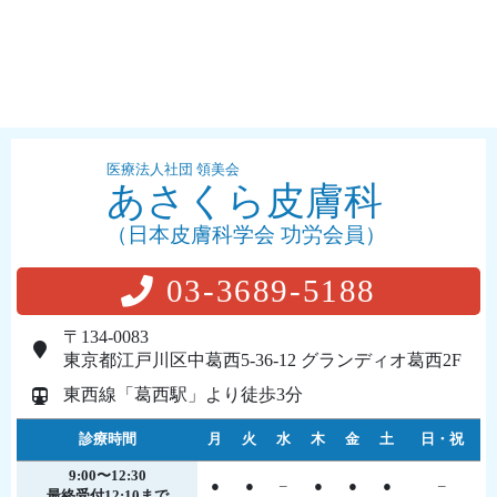
医療法人社団 領美会
あさくら皮膚科
（日本皮膚科学会 功労会員）
03-3689-5188
〒134-0083
東京都江戸川区中葛西5-36-12 グランディオ葛西2F
東西線「葛西駅」より徒歩3分
診療時間
月
火
水
木
金
土
日・祝
9:00〜12:30
●
●
–
●
●
●
–
最終受付12:10まで