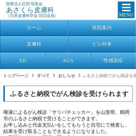
医療法人社団 領美会
あさくら皮膚科
MENU
（日本皮膚科学会 功労会員）
ホーム
医院案内
皮膚科
ピル外来
性感染症
ED
AGA
トップページ
すべて
おしらせ
ふるさと納税でがん検診を
ふるさと納税でがん検診を受けられます
唾液によるがん検診「サリバチェッカー」を山形県、鶴岡
市のふるさと納税で受けることができます。
お申し込みと代金支払いをしてもらうと自宅にて検査し、
結果を受け取ることもできるようになりました。